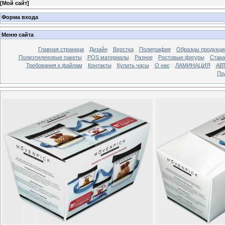
[
Мой сайт
]
Форма входа
Меню сайта
Главная страница
Дизайн
Верстка
Полиграфия
Образцы продукци
Полиэтиленовые пакеты
POS материалы
Разное
Ростовые фигуры
Стака
Требования к файлам
Контакты
Купить часы
О нас
ЛАМИНАЦИЯ
АВ
По