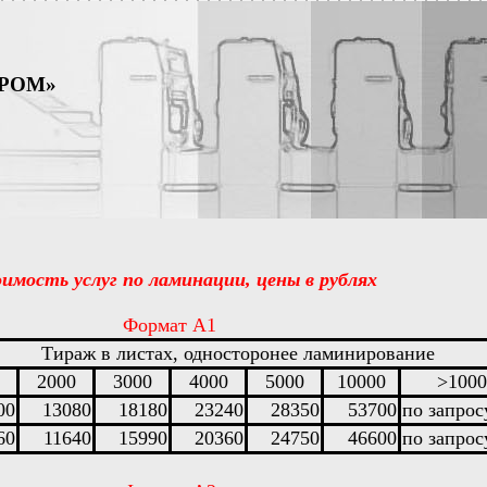
ПРОМ»
имость услуг по ламинации, цены в рублях
Формат А1
Тираж в листах, односторонее ламинирование
2000
3000
4000
5000
10000
>1000
00
13080
18180
23240
28350
53700
по запрос
60
11640
15990
20360
24750
46600
по запрос