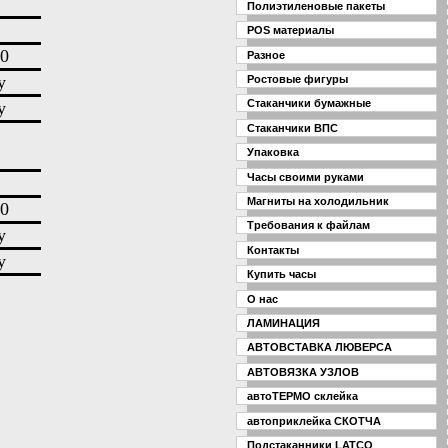
Полиэтиленовые пакеты
POS материалы
0
Разное
у
Ростовые фигуры
Стаканчики бумажные
у
Cтаканчики ВПС
Упаковка
Часы своими руками
Магниты на холодильник
0
Требования к файлам
у
Контакты
у
Купить часы
О нас
ЛАМИНАЦИЯ
АВТОВСТАВКА ЛЮВЕРСА
АВТОВЯЗКА УЗЛОВ
автоТЕРМО склейка
автоприклейка СКОТЧА
Подстаканники LATCO