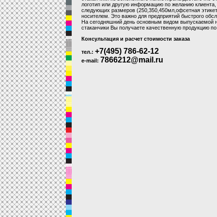
логотип или другую информацию по желанию клиента,
следующих размеров (250,350,450мл,офсетная этикетк
носителем. Это важно для предприятий быстрого обс
На сегодняшний день основным видом выпускаемой н
стаканчики Вы получаете качественную продукцию по
Консультация и расчет стоимости заказа
+7
(495) 786-62-12
тел.:
7866212@mail.ru
e-mail: