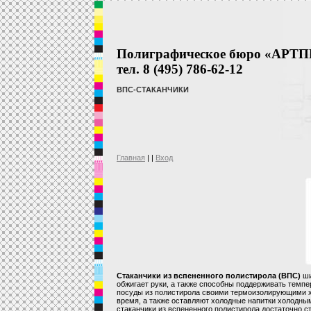
Полиграфическое бюро «АРТ
тел. 8 (495) 786-62-12
ВПС-СТАКАНЧИКИ
Главная
| |
Вход
Стаканчики из вспененного полистирола (ВПС)
ши
обжигает руки, а также способны поддерживать темпе
посуды из полистирола своими термоизолирующими ха
время, а также оставляют холодные напитки холодным
стаканчики из вспененного полистирола достаточно с