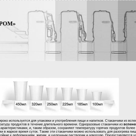
ПРОМ»
роко используется для упаковки и употребления пищи и напитков. Стаканчики из вспе
ратуру продуктов в течение длительного времени. Одноразовые стаканчики из
вспене
рактеристиками, и, таким образом, сохраняют температуру горячих продуктов более
и в жаркое время суток. Также эти стаканчики можно использовать для разогрева пи
тойкие к деформациям, жирам, и щелочным растворам и алкоголю. Предоставляется ус