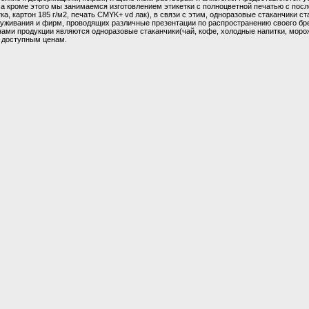
 а кроме этого мы занимаемся изготовлением этикетки с полноцветной печатью с пос
а, картон 185 г/м2, печать CMYK+ vd лак), в связи с этим, одноразовые стаканчики 
луживания и фирм, проводящих различные презентации по распространению своего бр
ами продукции являются одноразовые стаканчики(чай, кофе, холодные напитки, мор
 доступным ценам.