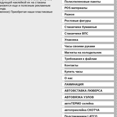
Полиэтиленовые пакеты
ледующей наклейкой их на стаканы
становятся еще и полезным рекламным
POS материалы
енда.
оженное) Приобретая наши пластиковые
Разное
Ростовые фигуры
Стаканчики бумажные
Cтаканчики ВПС
Упаковка
Часы своими руками
Магниты на холодильник
Требования к файлам
Контакты
Купить часы
О нас
ЛАМИНАЦИЯ
АВТОВСТАВКА ЛЮВЕРСА
АВТОВЯЗКА УЗЛОВ
автоТЕРМО склейка
автоприклейка СКОТЧА
Подстаканники LATCO