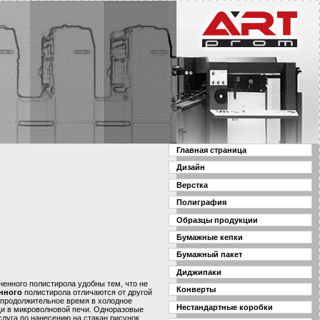
Главная страница
Дизайн
Верстка
Полиграфия
Образцы продукции
Бумажные кепки
Бумажный пакет
Диджипаки
ненного полистирола удобны тем, что не
Конверты
нного
полистирола отличаются от другой
 продолжительное время в холодное
Нестандартные коробки
щи в микроволновой печи. Одноразовые
луга по нанесению на стакан рисунок,