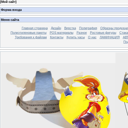
[
Мой сайт
]
Форма входа
Меню сайта
Главная страница
Дизайн
Верстка
Полиграфия
Образцы продукци
Полиэтиленовые пакеты
POS материалы
Разное
Ростовые фигуры
Стака
Требования к файлам
Контакты
Купить часы
О нас
ЛАМИНАЦИЯ
АВ
По