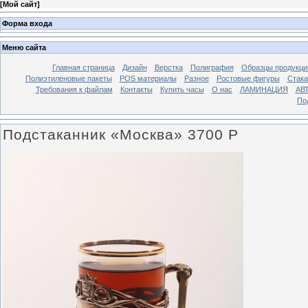
[
Мой сайт
]
Форма входа
Меню сайта
Главная страница
Дизайн
Верстка
Полиграфия
Образцы продукци
Полиэтиленовые пакеты
POS материалы
Разное
Ростовые фигуры
Стака
Требования к файлам
Контакты
Купить часы
О нас
ЛАМИНАЦИЯ
АВ
По
Подстаканник «Москва» 3700 Р