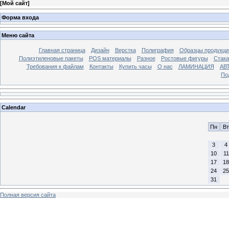
[
Мой сайт
]
Форма входа
Меню сайта
Главная страница
Дизайн
Верстка
Полиграфия
Образцы продукци
Полиэтиленовые пакеты
POS материалы
Разное
Ростовые фигуры
Стака
Требования к файлам
Контакты
Купить часы
О нас
ЛАМИНАЦИЯ
АВ
По
Calendar
Пн
Вт
3
4
10
11
17
18
24
25
31
Полная версия сайта