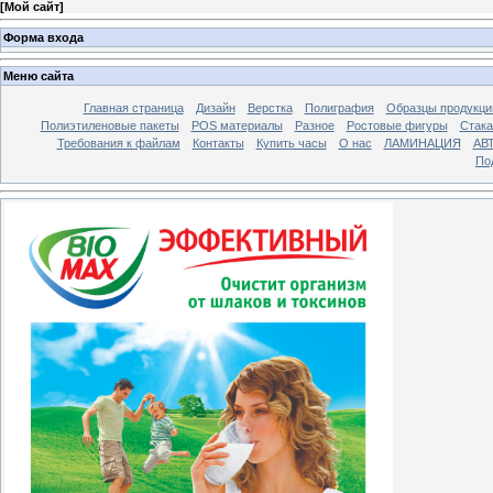
[
Мой сайт
]
Форма входа
Меню сайта
Главная страница
Дизайн
Верстка
Полиграфия
Образцы продукци
Полиэтиленовые пакеты
POS материалы
Разное
Ростовые фигуры
Стака
Требования к файлам
Контакты
Купить часы
О нас
ЛАМИНАЦИЯ
АВ
По